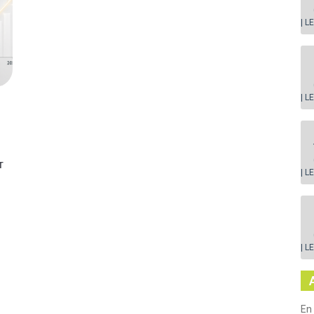
| L
| L
T
| L
| L
En