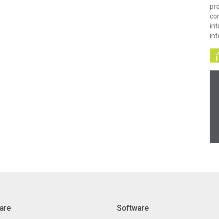
pr
com
int
in
are
Software