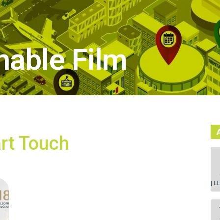
hable Film
rt Touch
| L