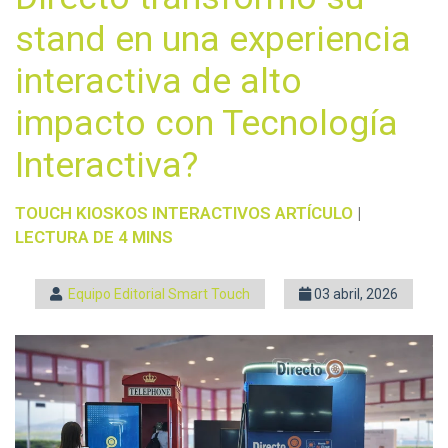
stand en una experiencia
interactiva de alto
impacto con Tecnología
Interactiva?
TOUCH
KIOSKOS INTERACTIVOS
ARTÍCULO
|
LECTURA DE 4 MINS
Equipo Editorial Smart Touch
03 abril, 2026