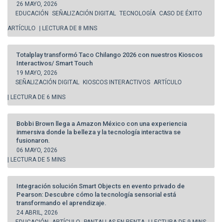
26 MAYO, 2026
EDUCACIÓN
SEÑALIZACIÓN DIGITAL
TECNOLOGÍA
CASO DE ÉXITO
ARTÍCULO
| LECTURA DE 8 MINS
Totalplay transformó Taco Chilango 2026 con nuestros Kioscos
Interactivos/ Smart Touch
19 MAYO, 2026
SEÑALIZACIÓN DIGITAL
KIOSCOS INTERACTIVOS
ARTÍCULO
| LECTURA DE 6 MINS
Bobbi Brown llega a Amazon México con una experiencia
inmersiva donde la belleza y la tecnología interactiva se
fusionaron.
06 MAYO, 2026
| LECTURA DE 5 MINS
Integración solución Smart Objects en evento privado de
Pearson: Descubre cómo la tecnología sensorial está
transformando el aprendizaje.
24 ABRIL, 2026
EDUCACIÓN
ARTÍCULO
PANTALLAS EN RENTA
| LECTURA DE 9 MINS