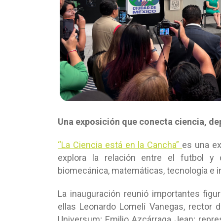
Una exposición que conecta ciencia, de
“La Ciencia está en la Cancha”
es una ex
explora la relación entre el futbol y d
biomecánica, matemáticas, tecnología e in
La inauguración reunió importantes figura
ellas Leonardo Lomelí Vanegas, rector d
Universum; Emilio Azcárraga Jean; repr