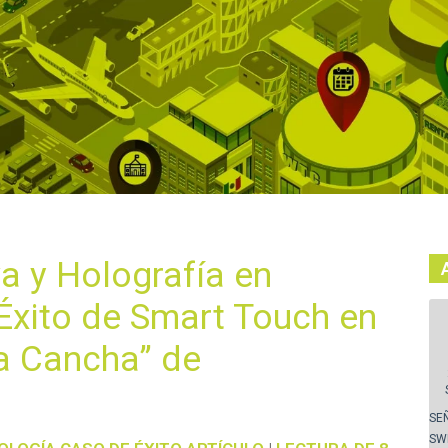
va y Holografía en
Éxito de Smart Touch en
la Cancha” de
SE
SW