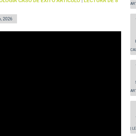
OLOGÍA
CASO DE ÉXITO
ARTÍCULO
|
LECTURA DE 8
AR
, 2026
CA
AR
| L