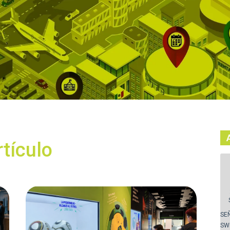
rtículo
SE
SW